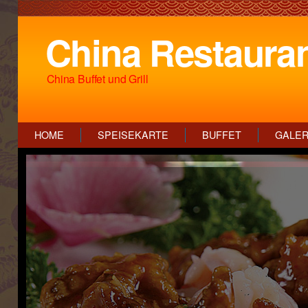
China Restaura
China Buffet und Grill
HOME
SPEISEKARTE
BUFFET
GALER